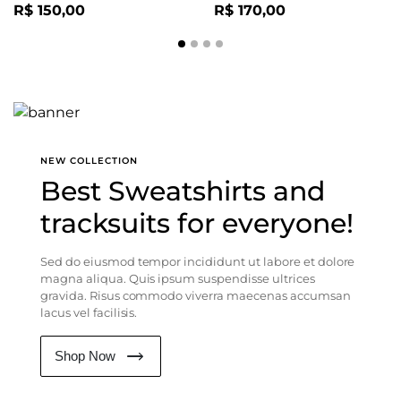
R$
150,00
R$
170,00
NEW COLLECTION
Best Sweatshirts and
tracksuits for everyone!
Sed do eiusmod tempor incididunt ut labore et dolore
magna aliqua. Quis ipsum suspendisse ultrices
gravida. Risus commodo viverra maecenas accumsan
lacus vel facilisis.
Shop Now