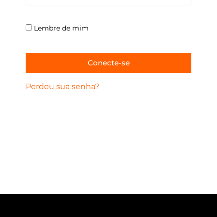
Lembre de mim
Assi
Conecte-se
Your pe
experie
Perdeu sua senha?
access 
describ