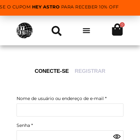
USE O CUPOM
HEY ASTRO
PARA RECEBER 10% OFF
0
CONECTE-SE
REGISTRAR
Nome de usuário ou endereço de e-mail
*
Nome d
Senha
*
Endere