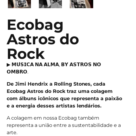
Ecobag
Astros do
Rock
▶︎ 𝗠𝗨́𝗦𝗜𝗖𝗔 𝗡𝗔 𝗔𝗟𝗠𝗔, 𝗕𝗬 𝗔𝗦𝗧𝗥𝗢𝗦 𝗡𝗢
𝗢𝗠𝗕𝗥𝗢.
De Jimi Hendrix a Rolling Stones, cada
Ecobag Astros do Rock traz uma colagem
com álbuns icônicos que representa a paixão
e a energia desses artistas lendários.
A colagem em nossa Ecobag também
representa a união entre a sustentabilidade e a
arte.