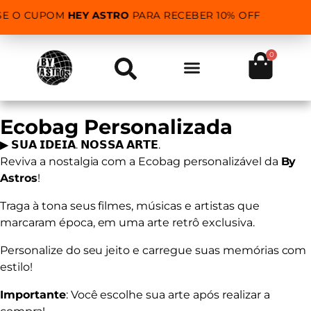
SE O CUPOM
HEY ASTRO
PARA RECEBER 10% OFF
0
Ecobag Personalizada
▶︎ 𝗦𝗨𝗔 𝗜𝗗𝗘𝗜𝗔. 𝗡𝗢𝗦𝗦𝗔 𝗔𝗥𝗧𝗘.
Reviva a nostalgia com a Ecobag personalizável da
By
Astros
!
Traga à tona seus filmes, músicas e artistas que
marcaram época, em uma arte retrô exclusiva.
Personalize do seu jeito e carregue suas memórias com
estilo!
Importante
: Você escolhe sua arte após realizar a