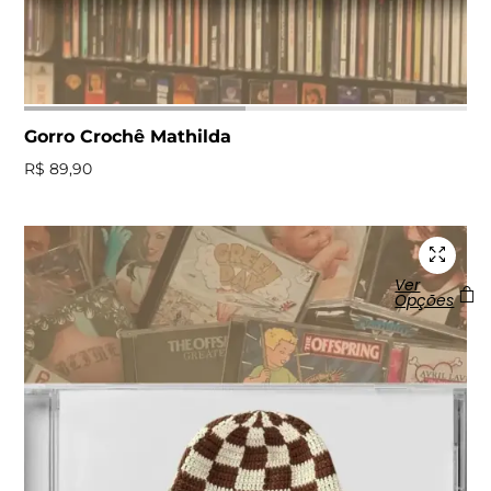
Gorro Crochê Mathilda
R$
89,90
Ver
Opções