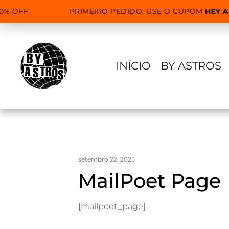
% OFF
PRIMEIRO PEDIDO, USE O CUPOM
HEY A
INÍCIO
BY ASTROS
setembro 22, 2025
MailPoet Page
[mailpoet_page]